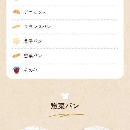
デニッシュ
フランスパン
菓子パン
惣菜パン
その他
もちっとロール
チキンフィレバーガー
照り焼きハンバーガー
エビカツバーガー
チーズハンバーガー
エピクロワッサン
パニーニ
ソシス
ウインナーロール
ウインナーロール
ねぎ味噌チキン
照焼きチキン
250
320
320
320
350
240
280
240
200
200
200
200
円(税込)
円(税込)
円(税込)
円(税込)
円(税込)
円(税込)
円(税込)
円(税込)
円(税込)
円(税込)
円(税込)
円(税込)
惣菜パン