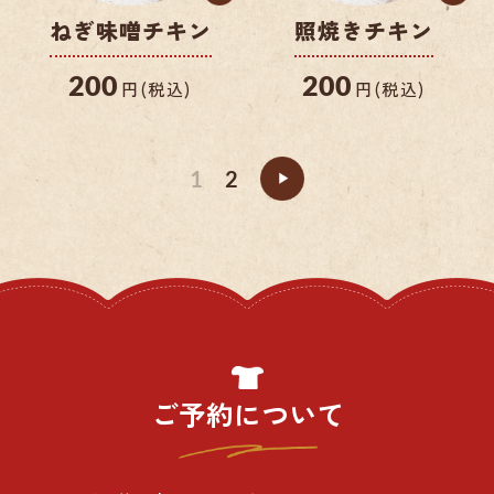
ねぎ味噌チキン
照焼きチキン
200
200
円(税込)
円(税込)
1
2
»
ご予約について