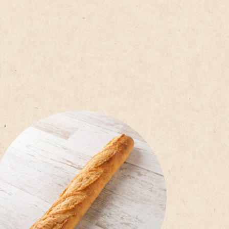
美粉彩のクロワッサン
0
200
円(税込)
円(税