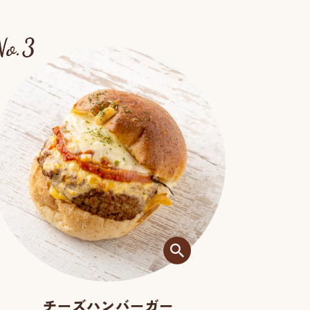
クリームパン
0
200
円(税込)
円(税
チーズハンバーガー