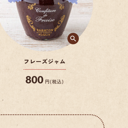
0
350
円(税込)
円(税
フレーズジャム
800
円(税込)